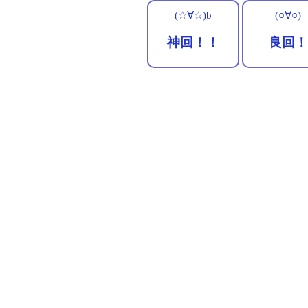
(☆∀☆)b
(○∀○)
神回！！
良回！