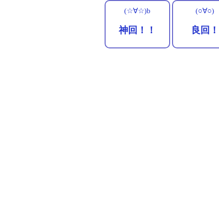
(☆∀☆)b
(○∀○)
神回！！
良回！