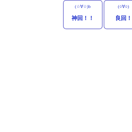
(☆∀☆)b
(○∀○)
神回！！
良回！